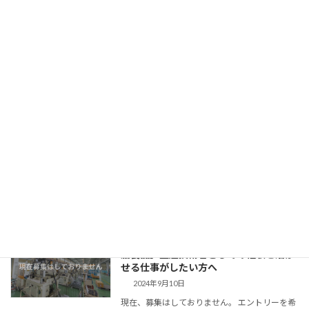
[…]
続きを読む
【営業職（正社員）】コミュニケーショ
最新の求人情報
ン能力を活かした仕事をしたい方へ
2024年10月24日
現在、募集はしておりません。 富士ゴム工業で
活躍している先輩社員に職場の雰囲気を本音で
語っていただきました エントリーを希望される
方はこちらのフォームを送信ください 現在、募
集はしておりません。
続きを読む
【生産技術職（正社員）自動車ゴム・樹
最新の求人情報
脂製品】生産技術者としての経験を活か
せる仕事がしたい方へ
2024年9月10日
現在、募集はしておりません。 エントリーを希